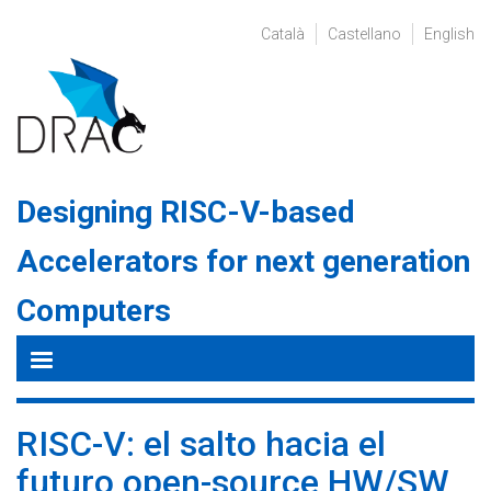
Pasar
al
Català
Castellano
English
contenido
principal
Designing RISC-V-based
Accelerators for next generation
Computers
RISC-V: el salto hacia el
futuro open-source HW/SW