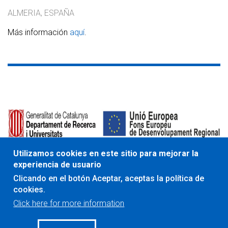
ALMERIA, ESPAÑA
Más información
aquí
.
Utilizamos cookies en este sitio para mejorar la
El proyecto DRAC con número de expediente 001-P-
experiencia de usuario
001723 ha sido cofinanciado en un 50% con 2.000.000,00€
Clicando en el botón Aceptar, aceptas la política de
por el Fondo Europeo de Desarrollo Regional de la Unión
cookies.
Europea en el marco del Programa Operativo FEDER de
Click here for more information
Cataluña 2014-2020, con el soporte de la Generalitat de
Cataluña.